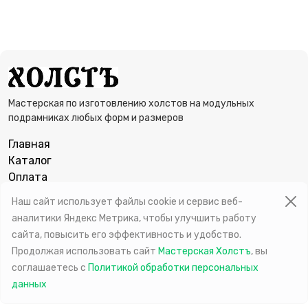
Мастерская по изготовлению холстов на модульных
подрамниках любых форм и размеров
Главная
Каталог
Оплата
Фотогалерея
Наш сайт использует файлы cookie и сервис веб-
Отзывы
аналитики Яндекс Метрика, чтобы улучшить работу
сайта, повысить его эффективность и удобство.
Продолжая использовать сайт
Мастерская Холстъ
, вы
соглашаетесь c
Политикой обработки персональных
©
2026 Все права защищены,
Мастерская Холстъ
данных
Тех. поддержка
support@gis4biz.ru